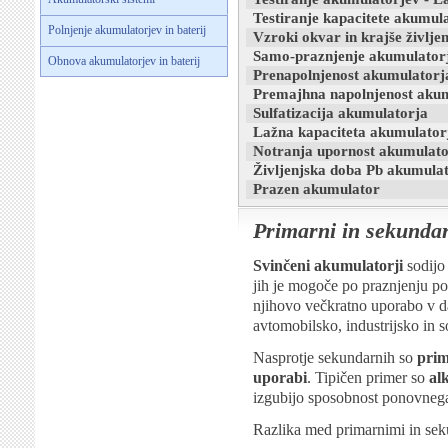
Testiranje kapacitete akumul
Polnjenje akumulatorjev in baterij
Vzroki okvar in krajše življ
Samo-praznjenje akumulator
Obnova akumulatorjev in baterij
Prenapolnjenost akumulatorj
Premajhna napolnjenost aku
Sulfatizacija akumulatorja
Lažna kapaciteta akumulator
Notranja upornost akumulato
Življenjska doba Pb akumula
Prazen akumulator
Primarni in sekundar
Svinčeni akumulatorji
sodij
jih je mogoče po praznjenju po
njihovo večkratno uporabo v d
avtomobilsko, industrijsko in 
Nasprotje sekundarnih so
prim
uporabi
. Tipičen primer so
al
izgubijo sposobnost ponovnega p
Razlika med primarnimi in seku