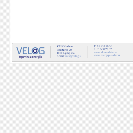
VELOG d.o.o.
T: 01 530 26 50
F: 01 530 26 57
Brni�eva 29
www.akumulator.si
1000 Ljubljana
www.energija-solar.si
e-mail:
info@velog.si