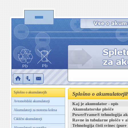
Splošno o akumulatorjih
Splošno o akumulatorji
Avtomobilski akumulatorji
Kaj je akumulator - opis
Akumulatorske plošče
Akumulatorji za motorna kolesa
PowerFrame® tehnologija ak
Ciklični akumulatorji
Ravne in tubularne plošče v a
Tehnologija čisti svinec (pure 
Akumulatorji za navtiko