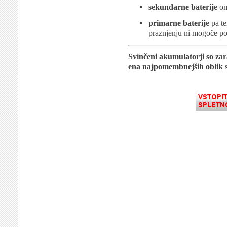
sekundarne baterije
om
primarne baterije
pa te
praznjenju ni mogoče po
Svinčeni akumulatorji so zara
ena najpomembnejših oblik s