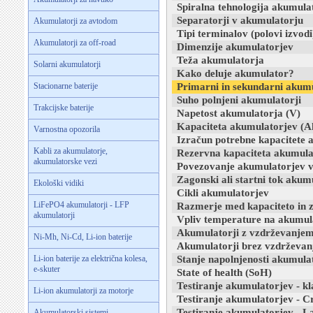
Spiralna tehnologija akumula
Separatorji v akumulatorju
Akumulatorji za avtodom
Tipi terminalov (polovi izvodi
Akumulatorji za off-road
Dimenzije akumulatorjev
Teža akumulatorja
Solarni akumulatorji
Kako deluje akumulator?
Stacionarne baterije
Primarni in sekundarni akumu
Suho polnjeni akumulatorji
Trakcijske baterije
Napetost akumulatorja (V)
Kapaciteta akumulatorjev (A
Varnostna opozorila
Izračun potrebne kapacitete 
Kabli za akumulatorje,
Rezervna kapaciteta akumula
akumulatorske vezi
Povezovanje akumulatorjev v 
Zagonski ali startni tok akum
Ekološki vidiki
Cikli akumulatorjev
LiFePO4 akumulatorji - LFP
Razmerje med kapaciteto in 
akumulatorji
Vpliv temperature na akumul
Akumulatorji z vzdrževanje
Ni-Mh, Ni-Cd, Li-ion baterije
Akumulatorji brez vzdrževanj
Li-ion baterije za električna kolesa,
Stanje napolnjenosti akumula
e-skuter
State of health (SoH)
Testiranje akumulatorjev - k
Li-ion akumulatorji za motorje
Testiranje akumulatorjev - C
Testiranje akumulatorjev - La
Akumulatorski sistemi