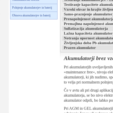
Testiranje kapacitete akumul
Polnjenje akumulatorjev in baterij
Vzroki okvar in krajše življ
Samo-praznjenje akumulator
Obnova akumulatorjev in baterij
Prenapolnjenost akumulatorj
Premajhna napolnjenost aku
Sulfatizacija akumulatorja
Lažna kapaciteta akumulator
Notranja upornost akumulato
Življenjska doba Pb akumula
Prazen akumulator
Akumulatorji brez vz
Pri akumulatorjih uveljavljeni
»maintenance free«, nivoja elek
akumulatorji, ki jih nudimo, s
to velja pri normalnem polnjen
Če v avtu ali pri drugi aplikac
akumulatorja, se bo nivo elekt
akumulator odprli, bo lahko 
Pri AGM in GEL akumulatorjih 