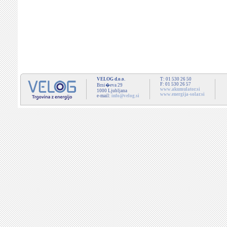
VELOG d.o.o.
T: 01 530 26 50
F: 01 530 26 57
Brni�eva 29
www.akumulator.si
1000 Ljubljana
www.energija-solar.si
e-mail:
info@velog.si