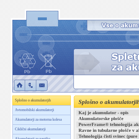
Splošno o akumulatorjih
Splošno o akumulatorji
Avtomobilski akumulatorji
Kaj je akumulator - opis
Akumulatorske plošče
Akumulatorji za motorna kolesa
PowerFrame® tehnologija ak
Ciklični akumulatorji
Ravne in tubularne plošče v a
Tehnologija čisti svinec (pure 
Akumulatorji za navtiko