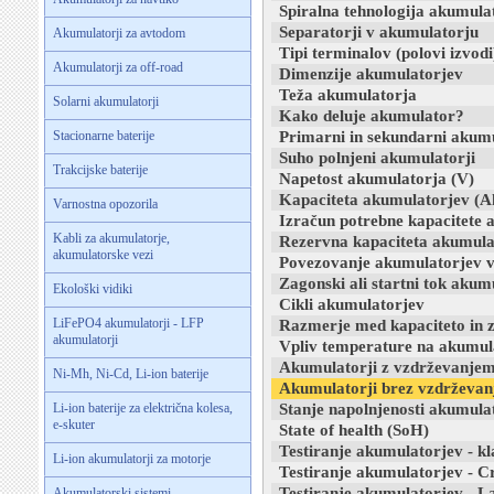
Spiralna tehnologija akumula
Separatorji v akumulatorju
Akumulatorji za avtodom
Tipi terminalov (polovi izvodi
Akumulatorji za off-road
Dimenzije akumulatorjev
Teža akumulatorja
Solarni akumulatorji
Kako deluje akumulator?
Stacionarne baterije
Primarni in sekundarni akumu
Suho polnjeni akumulatorji
Trakcijske baterije
Napetost akumulatorja (V)
Kapaciteta akumulatorjev (A
Varnostna opozorila
Izračun potrebne kapacitete 
Kabli za akumulatorje,
Rezervna kapaciteta akumula
akumulatorske vezi
Povezovanje akumulatorjev v 
Zagonski ali startni tok akum
Ekološki vidiki
Cikli akumulatorjev
LiFePO4 akumulatorji - LFP
Razmerje med kapaciteto in 
akumulatorji
Vpliv temperature na akumul
Akumulatorji z vzdrževanje
Ni-Mh, Ni-Cd, Li-ion baterije
Akumulatorji brez vzdrževanj
Li-ion baterije za električna kolesa,
Stanje napolnjenosti akumula
e-skuter
State of health (SoH)
Testiranje akumulatorjev - k
Li-ion akumulatorji za motorje
Testiranje akumulatorjev - C
Testiranje akumulatorjev - La
Akumulatorski sistemi