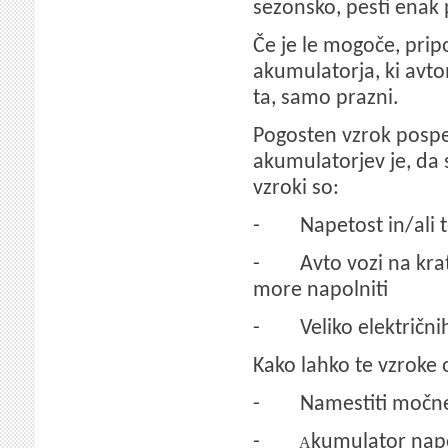
sezonsko, pesti enak
Če je le mogoče, pri
akumulatorja, ki avto
ta, samo prazni.
Pogosten vzrok pospe
akumulatorjev je, da
vzroki so:
-
Napetost in/ali 
-
Avto vozi na kra
more napolniti
-
Veliko električn
Kako lahko te vzroke
-
Namestiti močne
-
kumulator napo
A