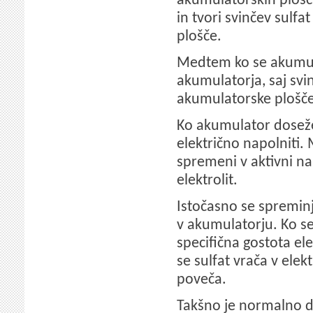
akumulatorskih plošč
in tvori svinčev sulfat
plošče.
Medtem ko se akumula
akumulatorja, saj svin
akumulatorske plošče
Ko akumulator doseže 
električno napolniti.
spremeni v aktivni na
elektrolit.
Istočasno se spreminja
v akumulatorju. Ko se s
specifična gostota el
se sulfat vrača v elekt
poveča.
Takšno je normalno d