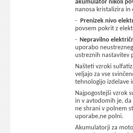
akumulator nikoli po
nanosa kristalizira i
-
Prenizek nivo elekt
povsem pokrit z elektr
-
Nepravilno elektri
uporabo neustreznega 
ustreznih nastavitev p
Našteti vzroki sulfat
veljajo za vse svinče
tehnologijo izdelave 
Najpogostejši vzrok su
in v avtodomih je, da
ne shrani v polnem s
uporabe,ne polni.
Akumulatorji za motorj