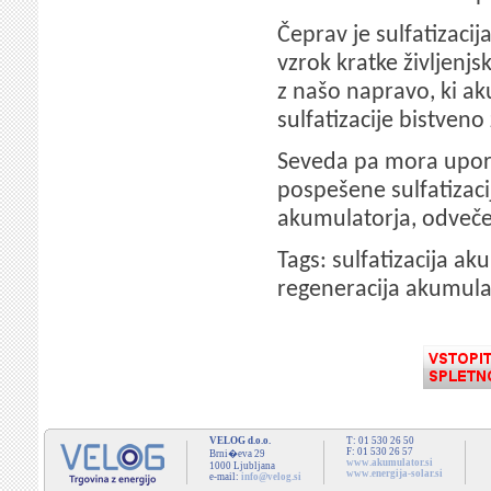
Čeprav je sulfatizaci
vzrok kratke življenj
z našo napravo, ki ak
sulfatizacije bistveno
Seveda pa mora upora
pospešene sulfatizaci
akumulatorja, odveč
Tags: sulfatizacija a
regeneracija akumula
VELOG d.o.o.
T: 01 530 26 50
F: 01 530 26 57
Brni�eva 29
www.akumulator.si
1000 Ljubljana
www.energija-solar.si
e-mail:
info@velog.si