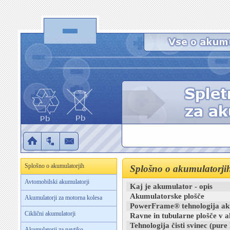
Splošno o akumulatorjih
Splošno o akumulatorji
Avtomobilski akumulatorji
Kaj je akumulator - opis
Akumulatorske plošče
Akumulatorji za motorna kolesa
PowerFrame® tehnologija ak
Ciklični akumulatorji
Ravne in tubularne plošče v a
Tehnologija čisti svinec (pure 
Akumulatorji za navtiko