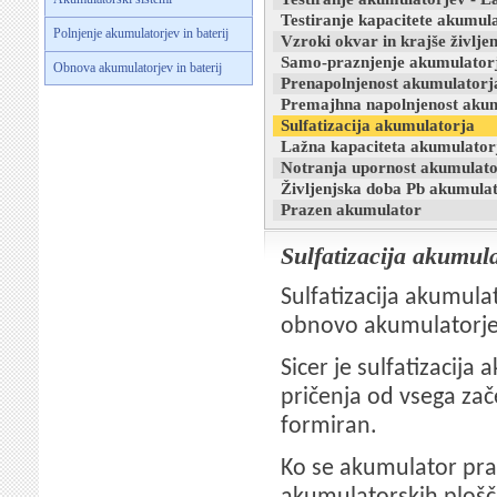
Testiranje kapacitete akumul
Polnjenje akumulatorjev in baterij
Vzroki okvar in krajše življ
Samo-praznjenje akumulator
Obnova akumulatorjev in baterij
Prenapolnjenost akumulatorj
Premajhna napolnjenost aku
Sulfatizacija akumulatorja
Lažna kapaciteta akumulator
Notranja upornost akumulato
Življenjska doba Pb akumula
Prazen akumulator
Sulfatizacija akumul
Sulfatizacija akumula
obnovo akumulatorj
Sicer je sulfatizacij
pričenja od vsega zač
formiran.
Ko se akumulator praz