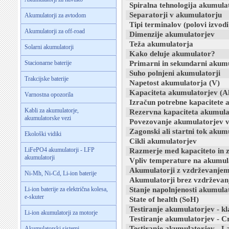
Spiralna tehnologija akumula
Separatorji v akumulatorju
Akumulatorji za avtodom
Tipi terminalov (polovi izvodi
Akumulatorji za off-road
Dimenzije akumulatorjev
Teža akumulatorja
Solarni akumulatorji
Kako deluje akumulator?
Stacionarne baterije
Primarni in sekundarni akumu
Suho polnjeni akumulatorji
Trakcijske baterije
Napetost akumulatorja (V)
Kapaciteta akumulatorjev (A
Varnostna opozorila
Izračun potrebne kapacitete 
Kabli za akumulatorje,
Rezervna kapaciteta akumula
akumulatorske vezi
Povezovanje akumulatorjev v 
Zagonski ali startni tok akum
Ekološki vidiki
Cikli akumulatorjev
LiFePO4 akumulatorji - LFP
Razmerje med kapaciteto in 
akumulatorji
Vpliv temperature na akumul
Akumulatorji z vzdrževanje
Ni-Mh, Ni-Cd, Li-ion baterije
Akumulatorji brez vzdrževanj
Li-ion baterije za električna kolesa,
Stanje napolnjenosti akumula
e-skuter
State of health (SoH)
Testiranje akumulatorjev - k
Li-ion akumulatorji za motorje
Testiranje akumulatorjev - C
Testiranje akumulatorjev - La
Akumulatorski sistemi