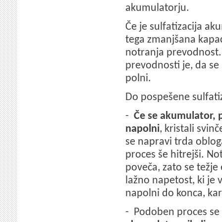
akumulatorju.
Če je sulfatizacija a
tega zmanjšana kapac
notranja prevodnost.
prevodnosti je, da se
polni.
Do pospešene sulfatiz
-
Če se akumulator, p
napolni
, kristali svi
se napravi trda obloga
proces še hitrejši. N
poveča, zato se težje 
lažno napetost, ki je 
napolni do konca, kar
- Podoben proces se d