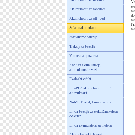
Vz
ele
Akumulatorji za avtodom
ak
do
Akumulatorji za off-road
ak
Pr
Solarni akumulatorji
av
Stacionarne baterije
Trakcijske baterije
Varnostna opozorila
Kabli za akumulatorje,
akumulatorske vezi
Ekološki vidiki
LiFePO4 akumulatorji - LFP
akumulatorji
Ni-Mh, Ni-Cd, Li-ion baterije
Li-ion baterije za električna kolesa,
e-skuter
Li-ion akumulatorji za motorje
Akumulatorski sistemi