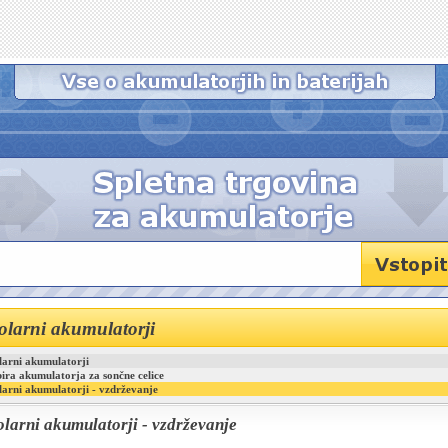
olarni akumulatorji
larni akumulatorji
bira akumulatorja za sončne celice
larni akumulatorji - vzdrževanje
olarni akumulatorji - vzdrževanje