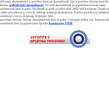
drževanje akumulatorjev je potrebno zlasti pri akumulatorjih, kjer je potrebna občasna kontrola
ktrolita (
poltrakcijski akumulatorji
). Pri vseh akumulatorjih pa je potrebna kontrola stanja
umulatorskih klem in polov. Na klemah in polih se nabira prah, lahko tudi korodirajo. Zaradi teg
 slabše prevodnosti in s tem do slabšega polnjenja akumulatorja. Končna posledica je sulfatizaci
umulatorja s tem pa skrajšanje življenjske dobe.
iporočamo občasno čiščenje akumulatorskih klem in polov z raztopino jedilne soli. Namesto kla
tomobilskih klem pa priporočamo uporabo
konektorjev OJOP
.