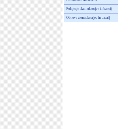
Polnjenje akumulatorjev in baterij
Obnova akumulatorjev in baterij