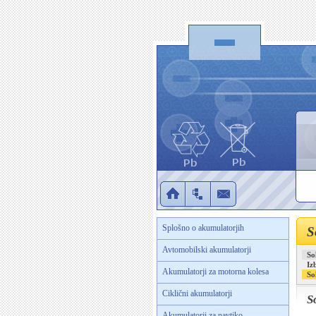
Splošno o akumulatorjih
S
Avtomobilski akumulatorji
So
Iz
Akumulatorji za motorna kolesa
So
Ciklični akumulatorji
S
Akumulatorji za navtiko